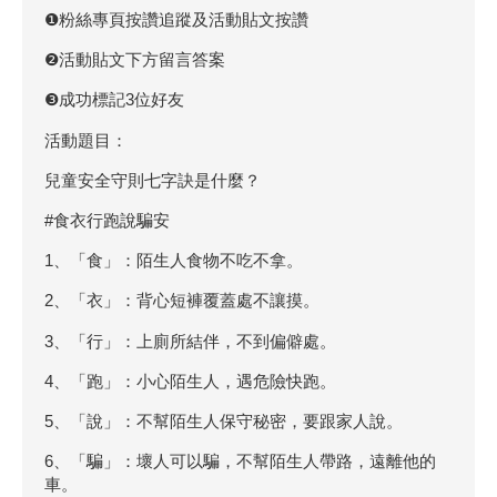
❶粉絲專頁按讚追蹤及活動貼文按讚
❷活動貼文下方留言答案
❸成功標記3位好友
活動題目：
兒童安全守則七字訣是什麼？
#食衣行跑說騙安
1、「食」：陌生人食物不吃不拿。
2、「衣」：背心短褲覆蓋處不讓摸。
3、「行」：上廁所結伴，不到偏僻處。
4、「跑」：小心陌生人，遇危險快跑。
5、「說」：不幫陌生人保守秘密，要跟家人說。
6、「騙」：壞人可以騙，不幫陌生人帶路，遠離他的
車。