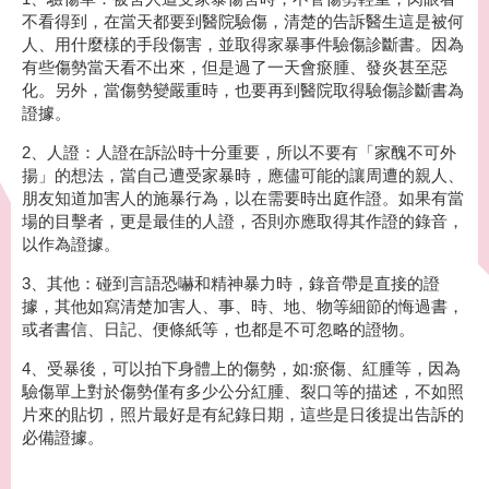
不看得到，在當天都要到醫院驗傷，清楚的告訴醫生這是被何
人、用什麼樣的手段傷害，並取得家暴事件驗傷診斷書。因為
有些傷勢當天看不出來，但是過了一天會瘀腫、發炎甚至惡
化。另外，當傷勢變嚴重時，也要再到醫院取得驗傷診斷書為
證據。
2、人證：人證在訴訟時十分重要，所以不要有「家醜不可外
揚」的想法，當自己遭受家暴時，應儘可能的讓周遭的親人、
朋友知道加害人的施暴行為，以在需要時出庭作證。如果有當
場的目擊者，更是最佳的人證，否則亦應取得其作證的錄音，
以作為證據。
3、其他：碰到言語恐嚇和精神暴力時，錄音帶是直接的證
據，其他如寫清楚加害人、事、時、地、物等細節的悔過書，
或者書信、日記、便條紙等，也都是不可忽略的證物。
4、受暴後，可以拍下身體上的傷勢，如:瘀傷、紅腫等，因為
驗傷單上對於傷勢僅有多少公分紅腫、裂口等的描述，不如照
片來的貼切，照片最好是有紀錄日期，這些是日後提出告訴的
必備證據。