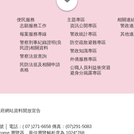
便民服務
主題專區
相關連
志願服務工作
資訊公開專區
警政連
報案服務專線
警政統計專區
其他連
警察刑事紀錄證明(良
防空疏散避難專區
民證)相關資料
警政知識專區
警察法規查詢
外僑服務專區
民防法規及相關申請
公職人員利益衝突迴
表格
避身分揭露專區
政府網站資料開放宣告
電話：( 07 )271-6658 傳真：(07)291-5083
Chrome 瀏覽器，最佳瀏覽解析度為 1024*768