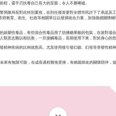
前程，還手刃扶養自己長大的至親，令人不勝唏噓。
警局陳局長對此特別重視，在到任後首要對全體市民許下了承諾及工
市府教育、衛生、社政等相關單位以發揮統合力量，加強後續關懷輔
的娛樂性毒品，有些混合性毒品用了彷彿糖果般的包裝，在派對場
人類意志難以相抗衡，一旦接觸毒品，長期使用下來，對於身心的
發精神疾病的比例就愈高。尤其使用後引發幻聽、幻視等突發性精
的未來有無限可能，在成長過程難免受挫，有賴親師友的關懷陪伴，
▼關閉