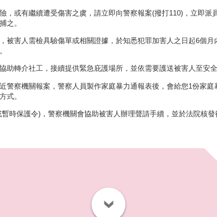
險，或有繼續遭受傷害之虞，請立即向警察報案(撥打110)，立即
捕之。
，被害人需檢具驗傷單或相關證據，於知悉犯罪加害人之日起6個月
。
協助轉介社工，接續提供緊急庇護場所，並依需要護送被害人至安
近警察機關報案，警察人員製作家庭暴力通報表後，會給您1份家庭
方式。
或暫時保護令)，警察機關會協助被害人辦理聲請手續，並於法院核發
▼關閉