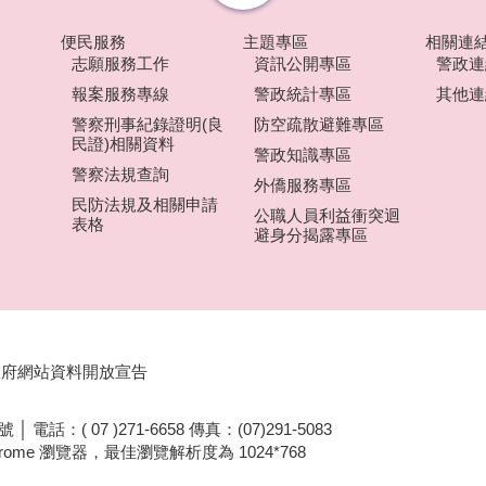
便民服務
主題專區
相關連
志願服務工作
資訊公開專區
警政連
報案服務專線
警政統計專區
其他連
警察刑事紀錄證明(良
防空疏散避難專區
民證)相關資料
警政知識專區
警察法規查詢
外僑服務專區
民防法規及相關申請
公職人員利益衝突迴
表格
避身分揭露專區
政府網站資料開放宣告
電話：( 07 )271-6658 傳真：(07)291-5083
Chrome 瀏覽器，最佳瀏覽解析度為 1024*768