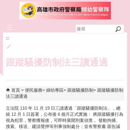
跳到主要內容區塊
搜
尋
:::
跟蹤騷擾防制法三讀通過
首頁
便民服務
婦幼專區
跟蹤騷擾防制
跟蹤騷擾防制
法三讀通過
立法院 110 年 11 月 19 日三讀通過「跟蹤騷擾防制法」，總
統 12 月 1 日簽署，公布後 6 個月正式實施： 將跟蹤騷擾行為
視為犯罪，警察獲報後，可即時展開刑案偵查， 發動拘捕、
搜索、移送、建請聲押等刑事強制處分；並有警察書 面告誡