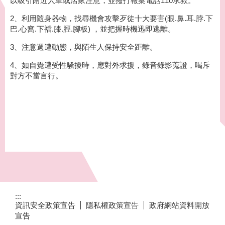
以吸引附近人車或店家注意，並撥打報案電話110求救。
2、利用隨身器物，找尋機會攻擊歹徒十大要害(眼.鼻.耳.脖.下
巴.心窩.下襠.膝.脛.腳板) ，並把握時機迅即逃離。
3、注意週遭動態，與陌生人保持安全距離。
4、如自覺遭受性騷擾時，應對外求援，錄音錄影蒐證，喝斥
對方不當言行。
:::
資訊安全政策宣告
隱私權政策宣告
政府網站資料開放
宣告